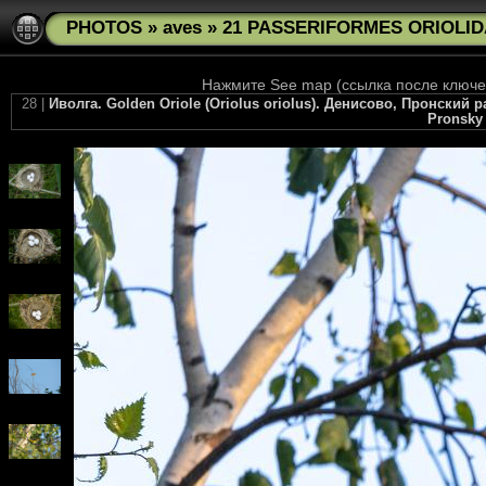
PHOTOS
»
aves
»
21 PASSERIFORMES ORIOLIDAE
Нажмите See map (ссылка после ключев
28 |
Иволга. Golden Oriole (Oriolus oriolus). Денисово, Пронский р
Pronsky 