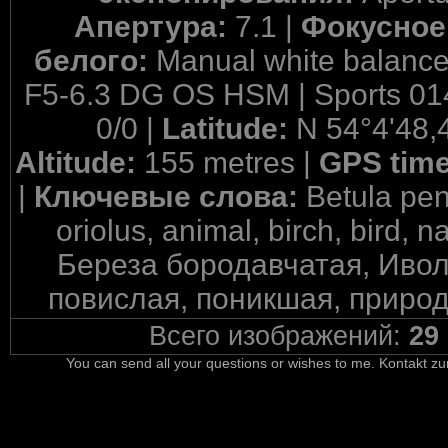
Апертура:
7.1 |
Фокусное
белого:
Manual white balance
F5-6.3 DG OS HSM | Sports 01
0/0 |
Latitude:
N 54°4'48,
Altitude:
155 metres |
GPS tim
|
Ключевые слова:
Betula pen
oriolus, animal, birch, bird, na
Береза бородавчатая, Ивол
повислая, поникшая, природа
Всего изображений:
29
You can send all your questions or wishes to me. Kontakt zu