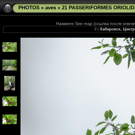
PHOTOS
»
aves
»
21 PASSERIFORMES ORIOLIDAE
Нажмите See map (ссылка после ключев
9 |
Хабаровск, Центр