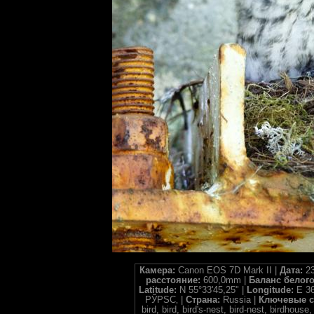
Камера:
Canon EOS 7D Mark II |
Дата:
23
расстояние:
600,0mm |
Баланс белог
Latitude:
N 55°33'45,25" |
Longitude:
E 36
РЎРЅС‚ |
Страна:
Russia |
Ключевые с
bird, bird, bird's-nest, bird-nest, birdhous