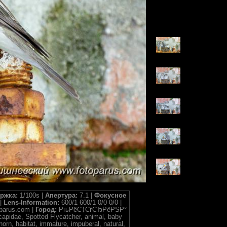
ржка:
1/100s |
Апертура:
7.1 |
Фокусное
|
Lens-Information:
600/1 600/1 0/0 0/0 |
parus.com |
Город:
РњРёС‡СѓСЂРёРЅР°
capidae, Spotted Flycatcher, animal, baby
nhorn, habitat, immature, impuberal, natural,