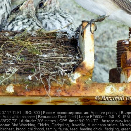
.07.17 11:51 |
ISO:
800 |
Режим экспонирования:
Aperture priority |
Выде
о:
Auto white balance |
Вспышка:
Flash fired |
Lens:
EF600mm f/4L IS USM 
°28'27,73" |
Altitude:
206 metres |
GPS time:
9:0:20 UTC |
Автор:
www.foto
лова:
Bird Watching, Chicks, Fledgeling, Juvenile, Muscicapa striata, Musci
e, birdnest, brood, childhood, family, fauna, feed, feeding chick, fledgling, gree