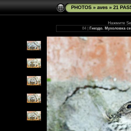
PHOTOS
»
aves
»
21 PAS
Нажмите See
84 |
Гнездо. Мухоловка сера