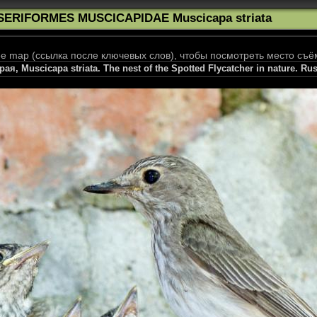
SERIFORMES MUSCICAPIDAE Muscicapa striata
 map (ссылка после ключевых слов), чтобы посмотреть место съё
я, Muscicapa striata. The nest of the Spotted Flycatcher in nature. Ru