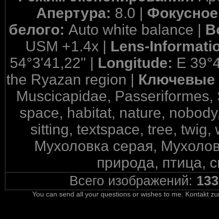
Апертура:
8.0 |
Фокусное
белого:
Auto white balance |
В
USM +1.4x |
Lens-Informati
54°3'41,22" |
Longitude:
E 39°4
the Ryazan region |
Ключевые 
Muscicapidae, Passeriformes, S
space, habitat, nature, nobody,
sitting, textspace, tree, twi
Мухоловка серая, Мухолов
природа, птица, с
Всего изображений:
133
You can send all your questions or wishes to me. Kontakt zu