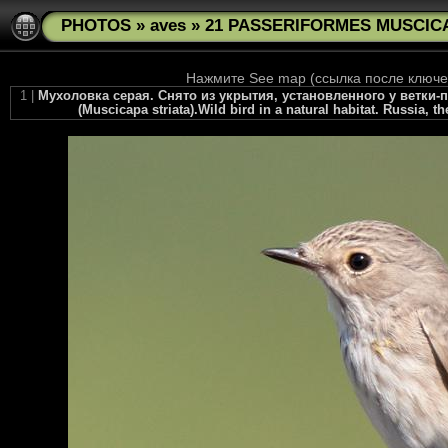
PHOTOS
»
aves
»
21 PASSERIFORMES MUSCICAP
Нажмите See map (ссылка после ключев
1 |
Мухоловка серая. Снято из укрытия, установленного у ветки-п
(Muscicapa striata).Wild bird in a natural habitat. Russia, 