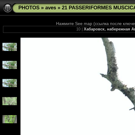
PHOTOS
»
aves
»
21 PASSERIFORMES MUSCICAPI
Нажмите See map (ссылка после ключев
10 |
Хабаровск, набережная Ам