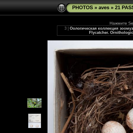
PHOTOS
»
aves
»
21 PAS
Нажмите See
3 |
Оологическая коллекция зоомузе
Flycatcher. Ornithologi