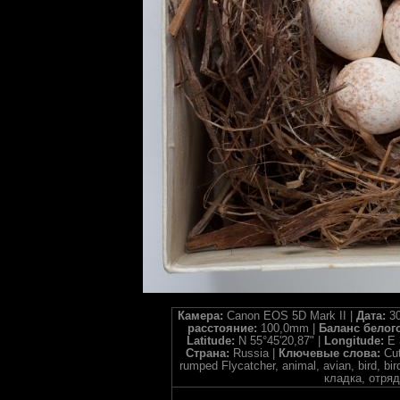
Камера:
Canon EOS 5D Mark II |
Дата:
30
расстояние:
100,0mm |
Баланс белог
Latitude:
N 55°45'20,87" |
Longitude:
E 
Страна:
Russia |
Ключевые слова:
Cut
rumped Flycatcher, animal, avian, bird, b
кладка, отря