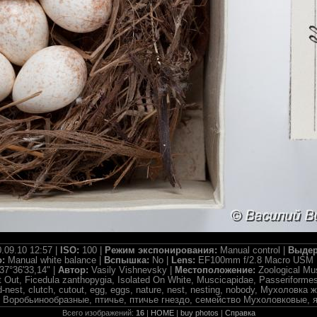
.09.10 12:57 |
ISO:
100 |
Режим экспонирования:
Manual control |
Выдер
о:
Manual white balance |
Вспышка:
No |
Lens:
EF100mm f/2.8 Macro USM 
37°36'33,14" |
Автор:
Vasily Vishnevsky |
Местоположение:
Zoological M
 Out, Ficedula zanthopygia, Isolated On White, Muscicapidae, Passeriformes
ird-nest, clutch, cutout, egg, eggs, nature, nest, nesting, nobody, Мухоло
д Воробьинообразные, птичье, птичье гнездо, семейство Мухоловковые, 
Всего изображений:
16
|
HOME
|
buy photos
|
Справка