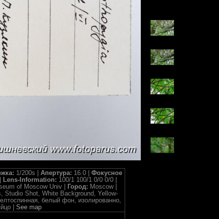
жка:
1/200s |
Апертура:
16.0 |
Фокусное
|
Lens-Information:
100/1 100/1 0/0 0/0 |
useum of Moscow Univ |
Город:
Moscow |
, Studio Shot, White Background, Yellow-
вка желтоспинная, белый фон, изолированно,
яйцо |
See map