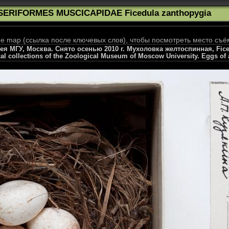
SERIFORMES MUSCICAPIDAE Ficedula zanthopygia
 map (ссылка после ключевых слов), чтобы посмотреть место съё
я МГУ, Москва. Снято осенью 2010 г. Мухоловка желтоспинная, Fice
cal collections of the Zoological Museum of Moscow University. Eggs of 