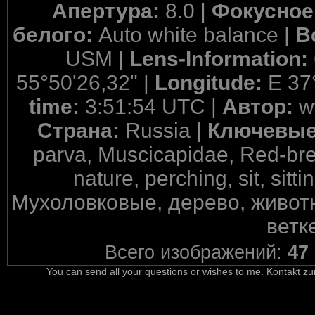
Апертура:
8.0 |
Фокусное
белого:
Auto white balance |
В
USM |
Lens-Information:
55°50'26,32" |
Longitude:
E 37
time:
3:51:54 UTC |
Автор:
w
Страна:
Russia |
Ключевые
parva, Muscicapidae, Red-brea
nature, perching, sit, sit
Мухоловковые, дерево, животн
ветк
Всего изображений:
47
You can send all your questions or wishes to me. Kontakt zu