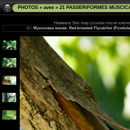
PHOTOS
»
aves
»
21 PASSERIFORMES MUSCICAP
Нажмите See map (ссылка после ключев
26 |
Мухоловка малая. Red-breasted Flycatcher (Ficedul