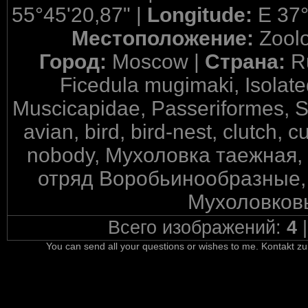
55°45'20,87" |
Longitude:
E 37°
Местоположение:
Zool
Город:
Moscow |
Страна:
R
Ficedula mugimaki, Isolat
Muscicapidae, Passeriformes, S
avian, bird, bird-nest, clutch, c
nobody, Мухоловка таежная,
отряд Воробьинообразные, 
Мухоловковы
Всего изображений:
4
You can send all your questions or wishes to me. Kontakt zu