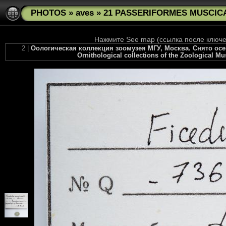
PHOTOS
»
aves
»
21 PASSERIFORMES MUSCICAP
Нажмите See map (ссылка после ключев
2 |
Оологическая коллекция зоомузея МГУ, Москва. Снято осень
Ornithological collections of the Zoological M