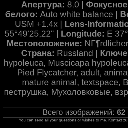
Апертура:
8.0 |
Фокусное
белого:
Auto white balance |
В
USM +1.4x |
Lens-Informati
55°49'25,22" |
Longitude:
E 37°
Местоположение:
NГ¶rdliche
Страна:
Russland |
Ключе
hypoleuca, Muscicapa hypoleuca
Pied Flycatcher, adult, anima
mature animal, textspace
пеструшка, Мухоловковые, взр
Всего изображений:
62
You can send all your questions or wishes to me. Kontakt zu