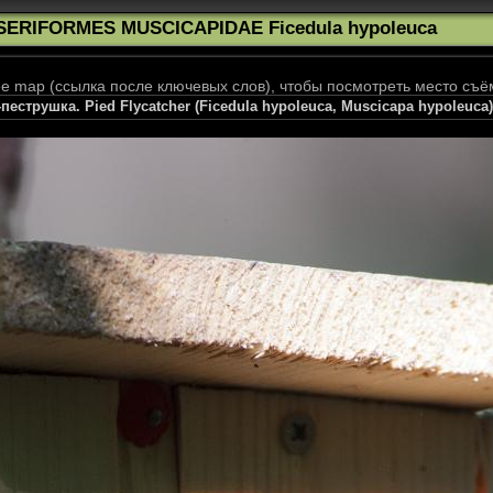
SERIFORMES MUSCICAPIDAE Ficedula hypoleuca
 map (ссылка после ключевых слов), чтобы посмотреть место съё
еструшка. Pied Flycatcher (Ficedula hypoleuca, Muscicapa hypoleuca)