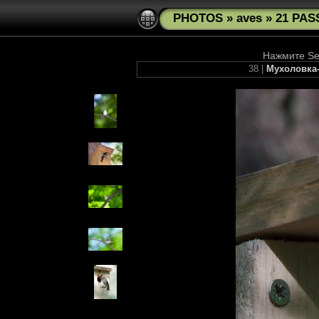
PHOTOS
»
aves
»
21 PAS
Нажмите See
38 |
Мухоловка-п