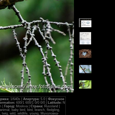
ржка:
1/640s |
Апертура:
5.0 |
Фокусное
formation:
600/1 600/1 0/0 0/0 |
Latitude:
N
m |
Город:
Moskva |
Страна:
Russland |
imal, baby bird, bird, branch, fledgling,
, twig, wild, wildlife, young, Мухоловка-