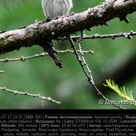
.07.17 13:31 |
ISO:
800 |
Режим экспонирования:
Aperture priority |
Выде
Auto white balance |
Вспышка:
No |
Lens:
EF600mm f/4L IS USM |
Lens-In
|
Altitude:
181 metres |
GPS time:
10:40:56 UTC |
Автор:
www.fotoparus.co
 Fledgeling, Juvenile, Muscicapa hypoleuca, Muscicapidae, Pied Flycatcher, an
 nature, nobody, outdoors, perch, perching, roost, sit, sitting, tenderfoot, tree