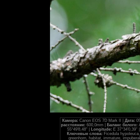
Камера:
Canon EOS 7D Mark II |
Дата:
05
расстояние:
600,0mm |
Баланс белого:
55°49'8,48" |
Longitude:
E 37°34'0,39" 
Ключевые слова:
Ficedula hypoleuca,
greenhorn, habitat, immature, impuberal,