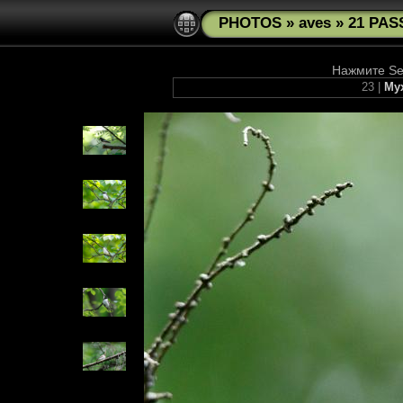
PHOTOS
»
aves
»
21 PAS
Нажмите See
23 |
Мух