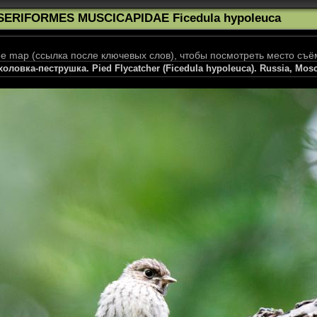
SERIFORMES MUSCICAPIDAE Ficedula hypoleuca
 map (ссылка после ключевых слов), чтобы посмотреть место съё
оловка-пеструшка. Pied Flycatcher (Ficedula hypoleuca). Russia, Mos