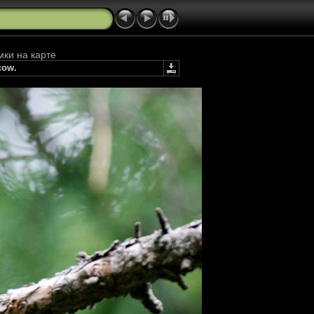
мки на карте
cow.