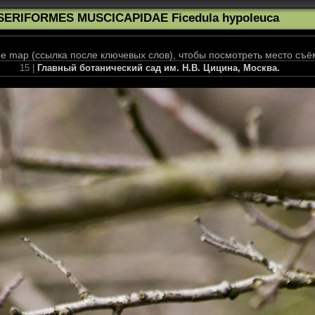
SERIFORMES MUSCICAPIDAE Ficedula hypoleuca
 map (ссылка после ключевых слов), чтобы посмотреть место съё
15 |
Главный ботанический сад им. Н.В. Цицина, Москва.