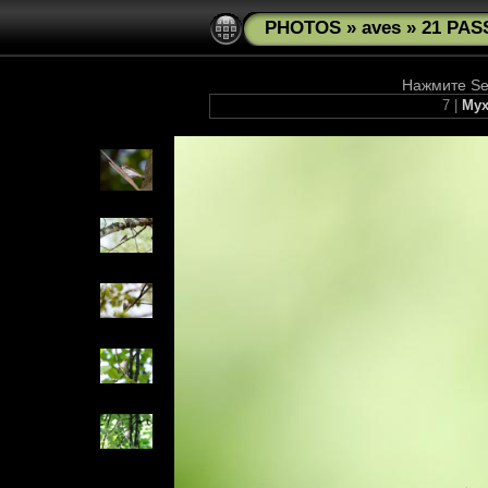
PHOTOS
»
aves
»
21 PAS
Нажмите See
7 |
Мух