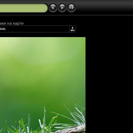
мки на карте
cow.