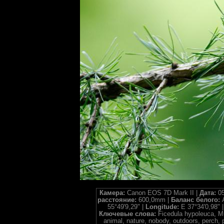
Камера:
Canon EOS 7D Mark II |
Дата:
05
расстояние:
600,0mm |
Баланс белого:
55°49'9,29" |
Longitude:
E 37°34'0,98" 
Ключевые слова:
Ficedula hypoleuca, Mu
animal, nature, nobody, outdoors, perch, 