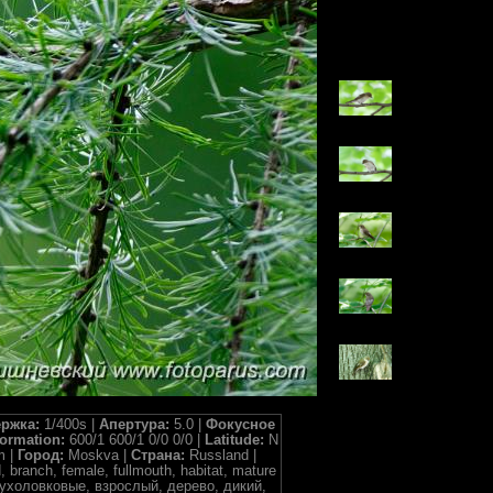
ржка:
1/400s |
Апертура:
5.0 |
Фокусное
formation:
600/1 600/1 0/0 0/0 |
Latitude:
N
m |
Город:
Moskva |
Страна:
Russland |
 branch, female, fullmouth, habitat, mature
ка, Мухоловковые, взрослый, дерево, дикий,