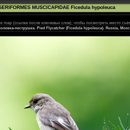
SERIFORMES MUSCICAPIDAE Ficedula hypoleuca
 map (ссылка после ключевых слов), чтобы посмотреть место съё
оловка-пеструшка. Pied Flycatcher (Ficedula hypoleuca). Russia, Mos