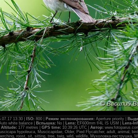
.07.17 13:30 |
ISO:
800 |
Режим экспонирования:
Aperture priority |
Выде
Auto white balance |
Вспышка:
No |
Lens:
EF600mm f/4L IS USM |
Lens-In
|
Altitude:
177 metres |
GPS time:
10:39:26 UTC |
Автор:
www.fotoparus.co
scicapa hypoleuca, Muscicapidae, Older, Pied Flycatcher, adult, animal, bird,
perching, roost, sit, sitting, tree, twig, wild, wildlife, Мухоловка-пеструш