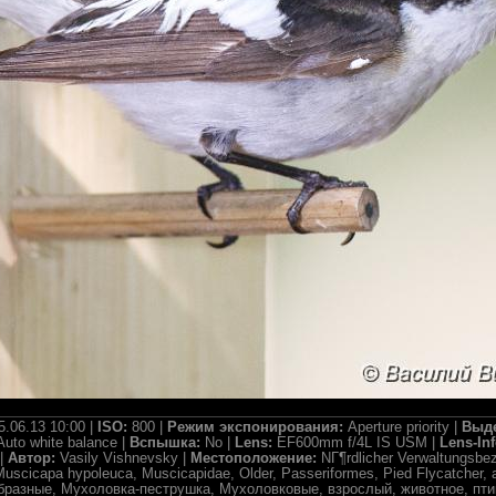
5.06.13 10:00 |
ISO:
800 |
Режим экспонирования:
Aperture priority |
Выд
Auto white balance |
Вспышка:
No |
Lens:
EF600mm f/4L IS USM |
Lens-In
 |
Автор:
Vasily Vishnevsky |
Местоположение:
NГ¶rdlicher Verwaltungsbez
uscicapa hypoleuca, Muscicapidae, Older, Passeriformes, Pied Flycatcher, ad
бразные, Мухоловка-пеструшка, Мухоловковые, взрослый, животное, пти