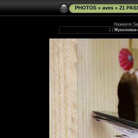
PHOTOS
»
aves
»
21 PAS
Нажмите See
1 |
Мухоловка-п