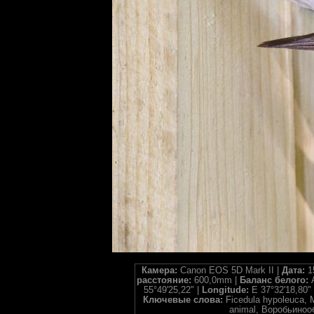
Камера:
Canon EOS 5D Mark II |
Дата:
1
расстояние:
600,0mm |
Баланс белого:
55°49'25,22" |
Longitude:
E 37°32'18,80"
Ключевые слова:
Ficedula hypoleuca, M
animal, Воробьиноо