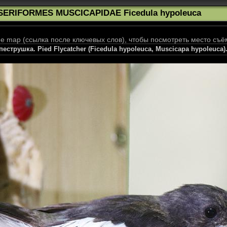
SERIFORMES MUSCICAPIDAE Ficedula hypoleuca
 map (ссылка после ключевых слов), чтобы посмотреть место съё
еструшка. Pied Flycatcher (Ficedula hypoleuca, Muscicapa hypoleuca)