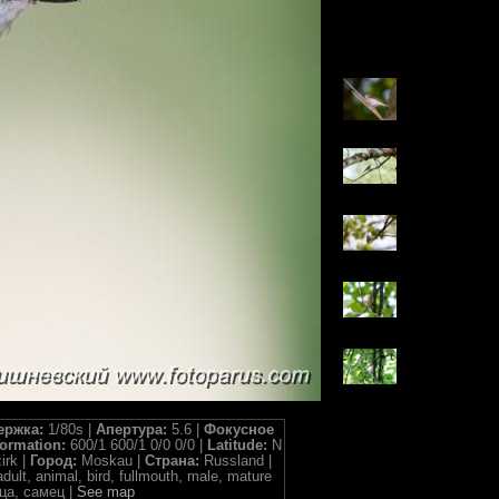
ержка:
1/80s |
Апертура:
5.6 |
Фокусное
formation:
600/1 600/1 0/0 0/0 |
Latitude:
N
irk |
Город:
Moskau |
Страна:
Russland |
ult, animal, bird, fullmouth, male, mature
ца, самец |
See map