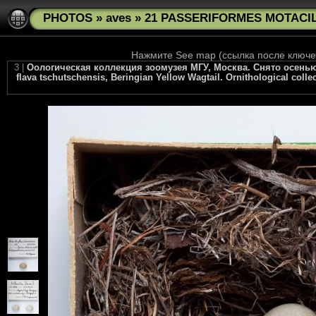
PHOTOS
»
aves
»
21 PASSERIFORMES MOTACILLI
Нажмите See map (ссылка после ключев
3 |
Оологическая коллекция зоомузея МГУ, Москва. Снято осенью 20
flava tschutschensis, Beringian Yellow Wagtail. Ornithological coll