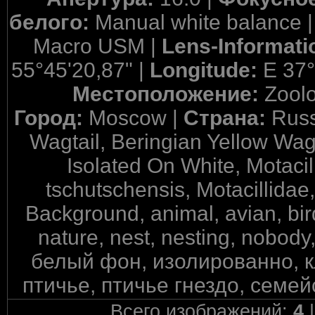
белого:
Manual white balance 
Macro USM |
Lens-Informati
55°45'20,87" |
Longitude:
E 37°
Местоположение:
Zool
Город:
Moscow |
Страна:
Russ
Wagtail, Beringian Yellow Wagt
Isolated On White, Motacil
tschutschensis, Motacillidae
Background, animal, avian, bird
nature, nest, nesting, nobod
белый фон, изолированно, 
птичье, птичье гнездо, семей
Всего изображений:
4