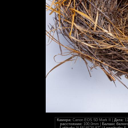
Камера:
Canon EOS 5D Mark II |
Дата:
12
расстояние:
100,0mm |
Баланс белог