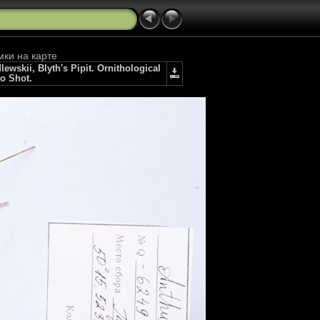
мки на карте
kii, Blyth's Pipit. Ornithological
io Shot.