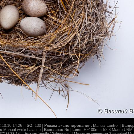
.10.10 14:26 |
ISO:
100 |
Режим экспонирования:
Manual control |
Выдер
о:
Manual white balance |
Вспышка:
No |
Lens:
EF100mm f/2.8 Macro USM 