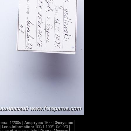
жка:
1/200s |
Апертура:
16.0 |
Фокусное
|
Lens-Information:
100/1 100/1 0/0 0/0 |