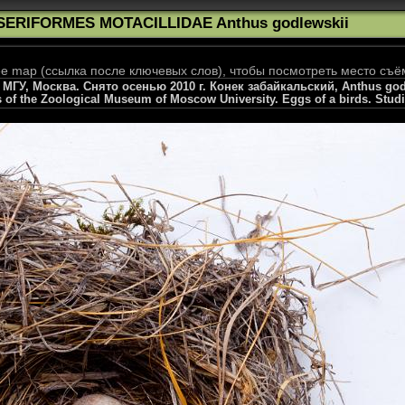
SERIFORMES MOTACILLIDAE Anthus godlewskii
 map (ссылка после ключевых слов), чтобы посмотреть место съё
У, Москва. Снято осенью 2010 г. Конек забайкальский, Anthus godlews
s of the Zoological Museum of Moscow University. Eggs of a birds. Stud