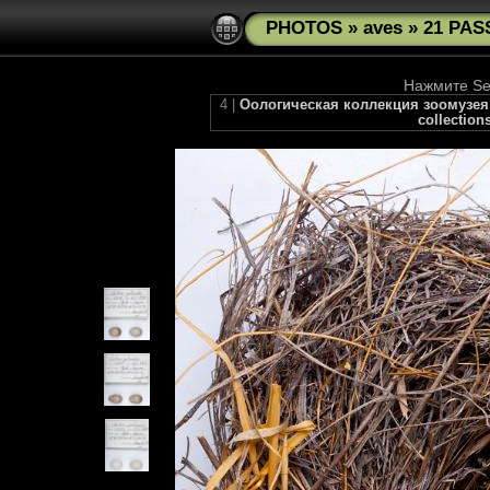
PHOTOS
»
aves
»
21 PAS
Нажмите See
4 |
Оологическая коллекция зоомузея МГ
collection