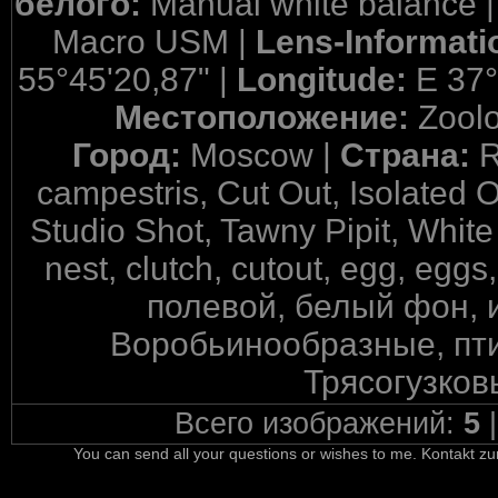
белого:
Manual white balance 
Macro USM |
Lens-Informati
55°45'20,87" |
Longitude:
E 37°
Местоположение:
Zool
Город:
Moscow |
Страна:
R
campestris, Cut Out, Isolated 
Studio Shot, Tawny Pipit, White
nest, clutch, cutout, egg, eggs
полевой, белый фон, 
Воробьинообразные, пти
Трясогузков
Всего изображений:
5
You can send all your questions or wishes to me. Kontakt zu