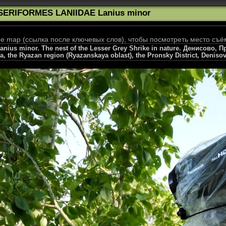
SERIFORMES LANIIDAE Lanius minor
 map (ссылка после ключевых слов), чтобы посмотреть место съё
ius minor. The nest of the Lesser Grey Shrike in nature. Денисово, 
a, the Ryazan region (Ryazanskaya oblast), the Pronsky District, Deniso