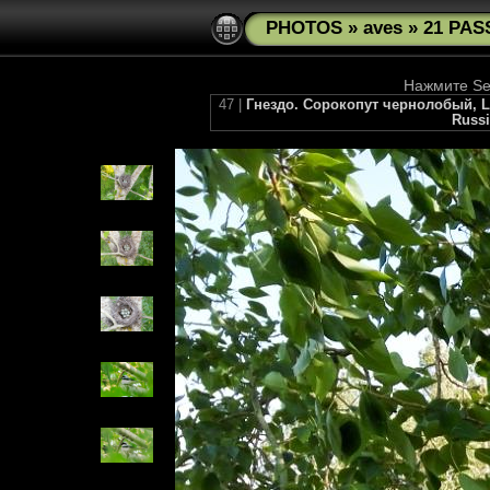
PHOTOS
»
aves
»
21 PAS
Нажмите See
47 |
Гнездо. Сорокопут чернолобый, Lan
Russi