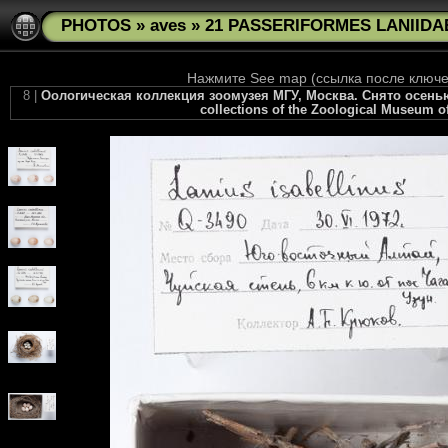
PHOTOS
»
aves
»
21 PASSERIFORMES LANIIDAE 
Нажмите See map (ссылка после ключев
8 |
Оологическая коллекция зоомузея МГУ, Москва. Снято осенью 201
collections of the Zoological Museum of