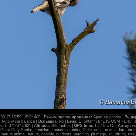
.03.17 15:59 |
ISO:
400 |
Режим экспонирования:
Aperture priority |
Выде
:
Auto white balance |
Вспышка:
No |
Lens:
EF600mm f/4L IS USM +1.4x III
de:
E 37°28'45,82" |
Altitude:
165 metres |
GPS time:
13:7:9 UTC |
Автор:
ww
:
Great Grey Shrike, Laniidae, Lanius excubitor, Older, adult, animal, bird, brush
mature animal, nature, nobody, outdoors, perching, plumage, sit, sitting, tree, 