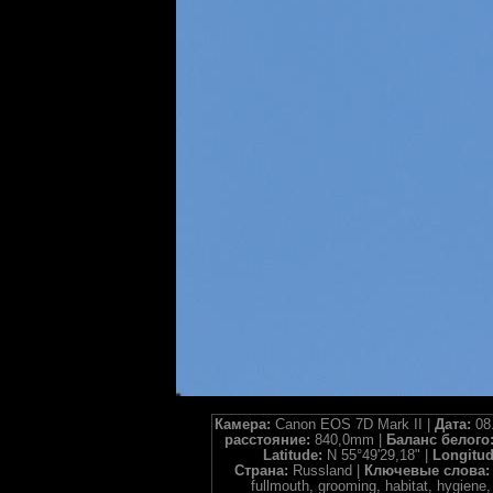
Камера:
Canon EOS 7D Mark II |
Дата:
08
расстояние:
840,0mm |
Баланс белого
Latitude:
N 55°49'29,18" |
Longitu
Страна:
Russland |
Ключевые слова
fullmouth, grooming, habitat, hygiene, 