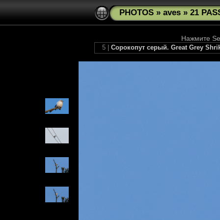
PHOTOS
»
aves
»
21 PAS
Нажмите See
5 |
Сорокопут серый. Great Grey Shri