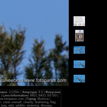
ржка:
1/1250s |
Апертура:
8.0 |
Фокусное
 |
Lens-Information:
840/1 840/1 0/0 0/0 |
w.fotoparus.com |
Город:
Moskva |
, clean oneself, cleanly, feathering, flag,
twig, wild, wildlife, wintering, Москва,