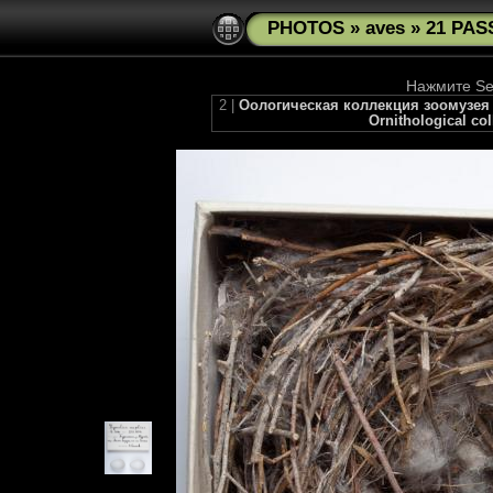
PHOTOS
»
aves
»
21 PAS
Нажмите See
2 |
Оологическая коллекция зоомузея М
Ornithological co