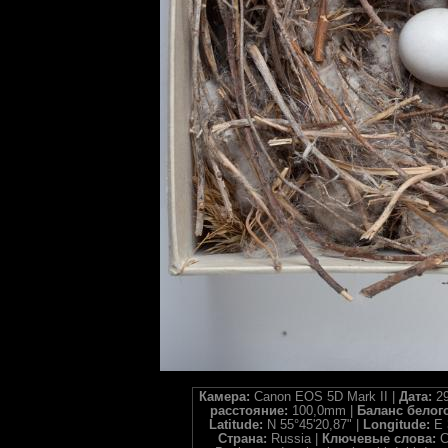
Камера:
Canon EOS 5D Mark II |
Дата:
29
расстояние:
100,0mm |
Баланс белог
Latitude:
N 55°45'20,87" |
Longitude:
E 
Страна:
Russia |
Ключевые слова:
C