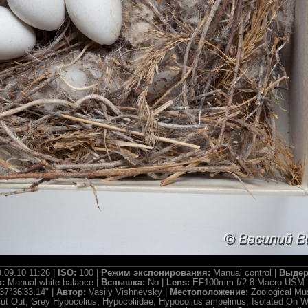
.09.10 11:26 |
ISO:
100 |
Режим экспонирования:
Manual control |
Выдер
о:
Manual white balance |
Вспышка:
No |
Lens:
EF100mm f/2.8 Macro USM 
37°36'33,14" |
Автор:
Vasily Vishnevsky |
Местоположение:
Zoological M
ut Out, Grey Hypocolius, Hypocoliidae, Hypocolius ampelinus, Isolated On W