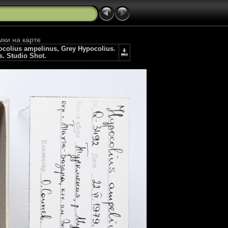
мки на карте
olius ampelinus, Grey Hypocolius.
s. Studio Shot.