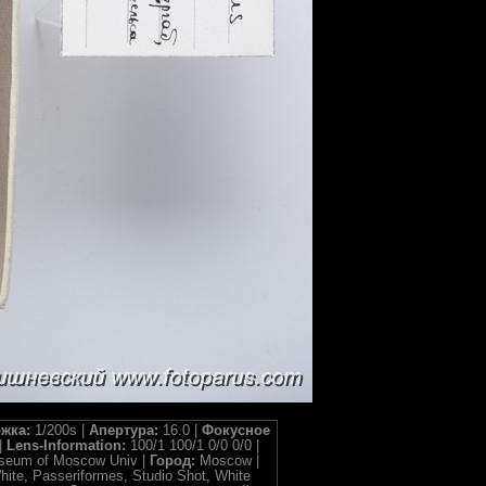
жка:
1/200s |
Апертура:
16.0 |
Фокусное
|
Lens-Information:
100/1 100/1 0/0 0/0 |
useum of Moscow Univ |
Город:
Moscow |
hite, Passeriformes, Studio Shot, White