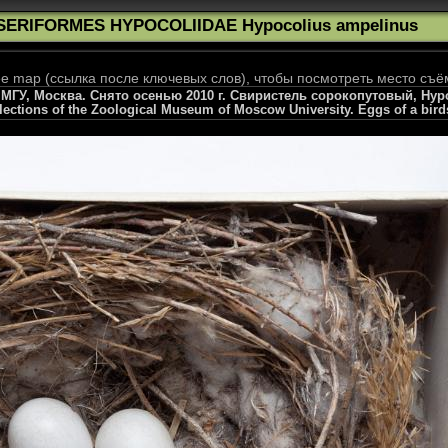
SERIFORMES HYPOCOLIIDAE Hypocolius ampelinus
 map (ссылка после ключевых слов), чтобы посмотреть место съё
ГУ, Москва. Снято осенью 2010 г. Свиристель сорокопутовый, Hypoc
llections of the Zoological Museum of Moscow University. Eggs of a bird