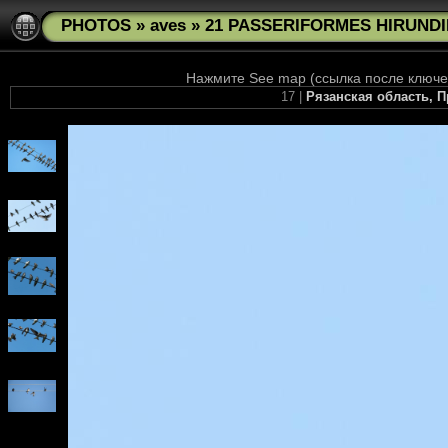
PHOTOS
»
aves
»
21 PASSERIFORMES HIRUNDINI
Нажмите See map (ссылка после ключев
17 |
Рязанская область, 