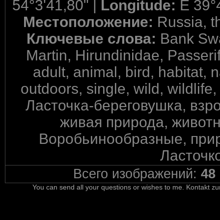
54°3'41,80" |
Longitude:
E 39°
Местоположение:
Russia, t
Ключевые слова:
Bank Swa
Martin, Hirundinidae, Passeri
adult, animal, bird, habitat, 
outdoors, single, wild, wildl
Ласточка-береговушка, взро
живая природа, животн
Воробьинообразные, прир
Ласточк
Всего изображений:
48
You can send all your questions or wishes to me. Kontakt zu