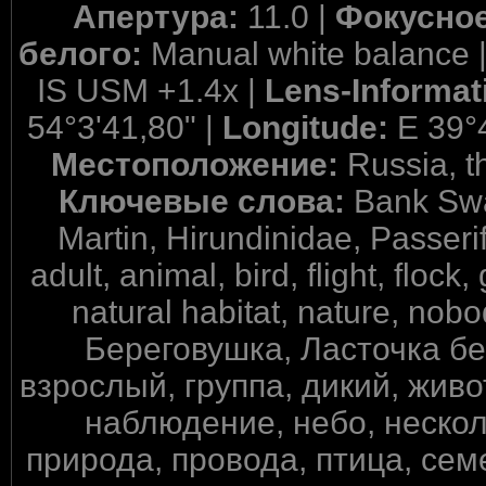
Апертура:
11.0 |
Фокусное
белого:
Manual white balance 
IS USM +1.4x |
Lens-Informat
54°3'41,80" |
Longitude:
E 39°
Местоположение:
Russia, t
Ключевые слова:
Bank Swa
Martin, Hirundinidae, Passeri
adult, animal, bird, flight, floc
natural habitat, nature, nobod
Береговушка, Ласточка бе
взрослый, группа, дикий, живо
наблюдение, небо, неско
природа, провода, птица, сем