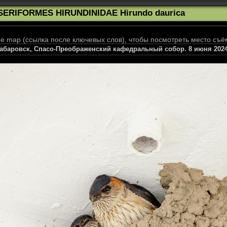
SERIFORMES HIRUNDINIDAE Hirundo daurica
 map (ссылка после ключевых слов), чтобы посмотреть место съё
абаровск, Спасо-Преображенский кафедральный собор. 8 июня 2024 