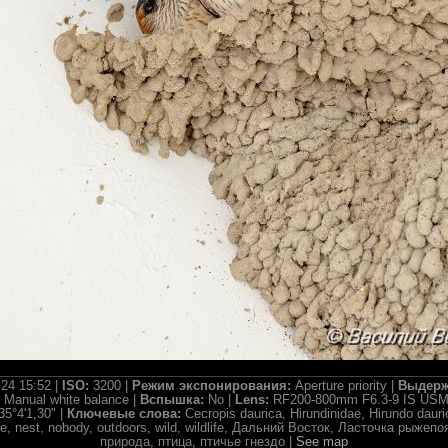
.24 15:52 |
ISO:
3200 |
Режим экспонирования:
Aperture priority |
Выдерж
:
Manual white balance |
Вспышка:
No |
Lens:
RF200-800mm F6.3-9 IS USM
35°4'1,30" |
Ключевые слова:
Cecropis daurica, Hirundinidae, Hirundo dauri
nature, nest, nobody, outdoors, wild, wildlife, Дальний Восток, Ласточка рыж
природа, птица, птичье гнездо |
See map