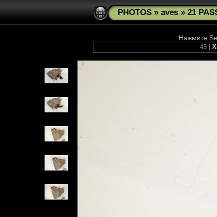
PHOTOS
»
aves
»
21 PAS
Нажмите See
45 |
Х