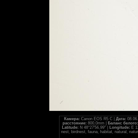
Камера:
Canon EOS R5 C |
Дата:
08.06
расстояние:
800,0mm |
Баланс белого
Latitude:
N 48°27'56,99" |
Longitude:
E 1
nest, birdnest, fauna, habitat, natural, 