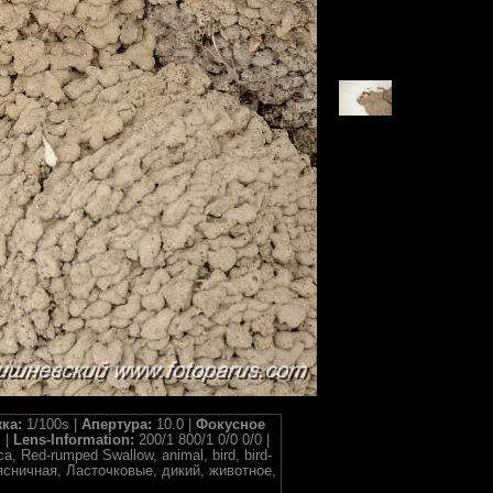
ка:
1/100s |
Апертура:
10.0 |
Фокусное
 |
Lens-Information:
200/1 800/1 0/0 0/0 |
ca, Red-rumped Swallow, animal, bird, bird-
епоясничная, Ласточковые, дикий, животное,