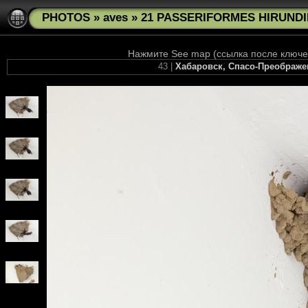
PHOTOS
»
aves
»
21 PASSERIFORMES HIRUNDIN
Нажмите See map (ссылка после ключев
43 |
Хабаровск, Спасо-Преображе