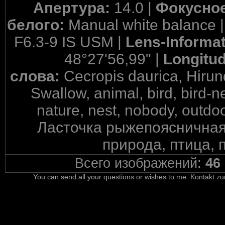
Апертура:
14.0 |
Фокусное
белого:
Manual white balance 
F6.3-9 IS USM |
Lens-Informa
48°27'56,99" |
Longitu
слова:
Cecropis daurica, Hiru
Swallow, animal, bird, bird-ne
nature, nest, nobody, outdoo
Ласточка рыжепоясничная,
природа, птица, 
Всего изображений:
46
You can send all your questions or wishes to me. Kontakt zu