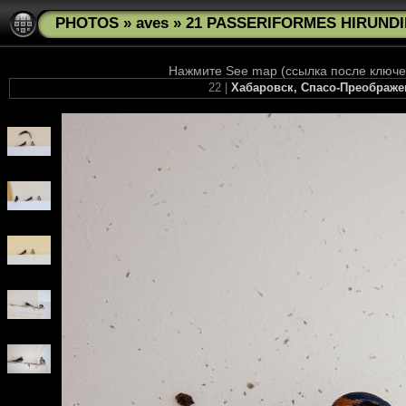
PHOTOS
»
aves
»
21 PASSERIFORMES HIRUNDIN
Нажмите See map (ссылка после ключев
22 |
Хабаровск, Спасо-Преображе