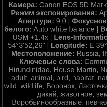
Камера:
Canon EOS 5D Mark 
Режим экспонирования:
Ap
Апертура:
9.0 |
Фокусное
белого:
Auto white balance |
В
USM +1.4x |
Lens-Informati
54°3'52,26" |
Longitude:
E 39°
Местоположение:
Russia, t
Ключевые слова:
Common
Hirundinidae, House Martin, N
adult, animal, bird, habitat, n
wild, wildlife, Воронок, Ласточ
дикий, животное, зе
Воробьинообразные, певчая,