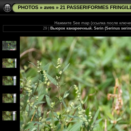
PHOTOS
»
aves
»
21 PASSERIFORMES FRINGILLI
Нажмите See map (ссылка после ключев
29 |
Вьюрок канареечный. Serin (Serinus seri