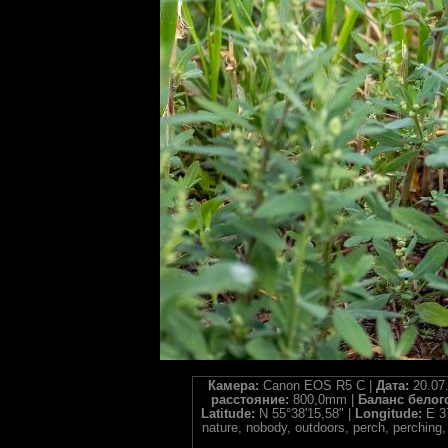
Камера:
Canon EOS R5 C |
Дата:
20.07
расстояние:
800,0mm |
Баланс белог
Latitude:
N 55°38'15,58" |
Longitude:
E 3
nature, nobody, outdoors, perch, perching