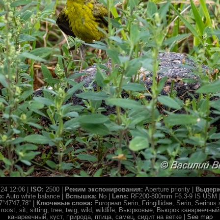
.24 12:06 |
ISO:
2500 |
Режим экспонирования:
Aperture priority |
Выдерж
о:
Auto white balance |
Вспышка:
No |
Lens:
RF200-800mm F6.3-9 IS USM 
7°47'47,78" |
Ключевые слова:
European Serin, Fringillidae, Serin, Serinus 
, roost, sit, sitting, tree, twig, wild, wildlife, Вьюрковые, Вьюрок канарееч
канареечный, куст, природа, птица, самец, сидит на ветке |
See map