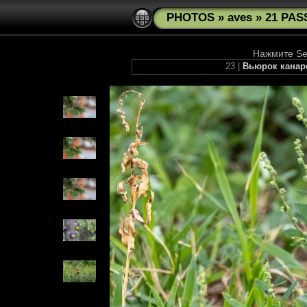
PHOTOS
»
aves
»
21 PAS
Нажмите See
23 |
Вьюрок канаре