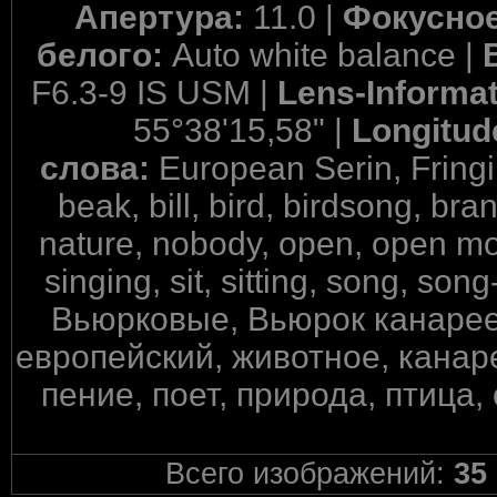
Апертура:
11.0 |
Фокусное
белого:
Auto white balance |
F6.3-9 IS USM |
Lens-Informa
55°38'15,58" |
Longitud
слова:
European Serin, Fringil
beak, bill, bird, birdsong, bran
nature, nobody, open, open mou
singing, sit, sitting, song, song-
Вьюрковые, Вьюрок канарееч
европейский, животное, канаре
пение, поет, природа, птица,
Всего изображений:
35