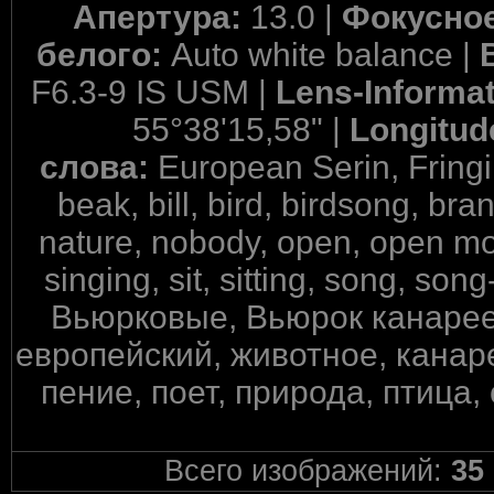
Апертура:
13.0 |
Фокусное
белого:
Auto white balance |
F6.3-9 IS USM |
Lens-Informa
55°38'15,58" |
Longitud
слова:
European Serin, Fringil
beak, bill, bird, birdsong, bran
nature, nobody, open, open mou
singing, sit, sitting, song, song-
Вьюрковые, Вьюрок канарееч
европейский, животное, канаре
пение, поет, природа, птица,
Всего изображений:
35