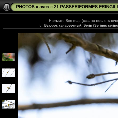
PHOTOS
»
aves
»
21 PASSERIFORMES FRINGILLI
Нажмите See map (ссылка после ключев
5 |
Вьюрок канареечный. Serin (Serinus serin