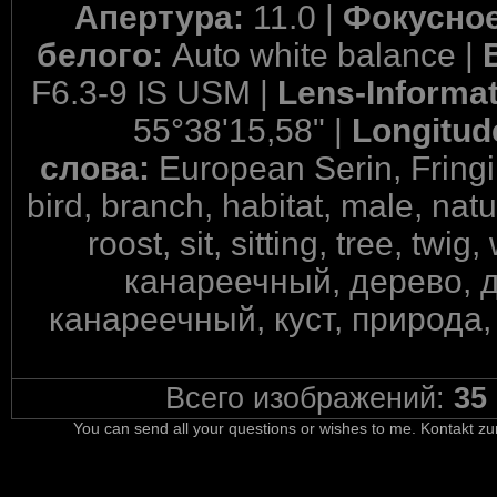
Апертура:
11.0 |
Фокусное
белого:
Auto white balance |
F6.3-9 IS USM |
Lens-Informa
55°38'15,58" |
Longitud
слова:
European Serin, Fringil
bird, branch, habitat, male, nat
roost, sit, sitting, tree, tw
канареечный, дерево, д
канареечный, куст, природа,
Всего изображений:
35
You can send all your questions or wishes to me. Kontakt zu