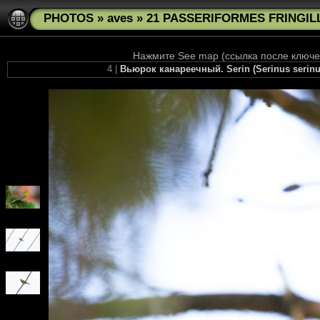
PHOTOS
»
aves
»
21 PASSERIFORMES FRINGILLI
Нажмите See map (ссылка после ключев
4 |
Вьюрок канареечный. Serin (Serinus serin