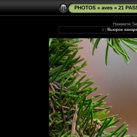
PHOTOS
»
aves
»
21 PAS
Нажмите See
1 |
Вьюрок канарее