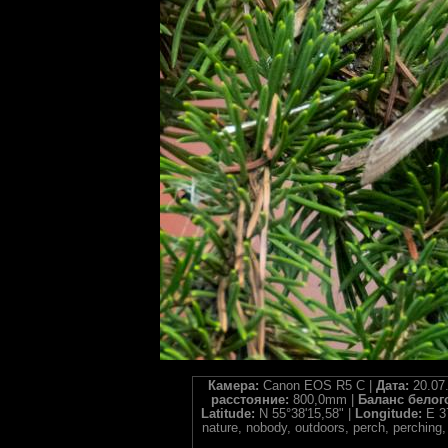
Камера:
Canon EOS R5 C |
Дата:
20.07
расстояние:
800,0mm |
Баланс белог
Latitude:
N 55°38'15,58" |
Longitude:
E 3
nature, nobody, outdoors, perch, perching