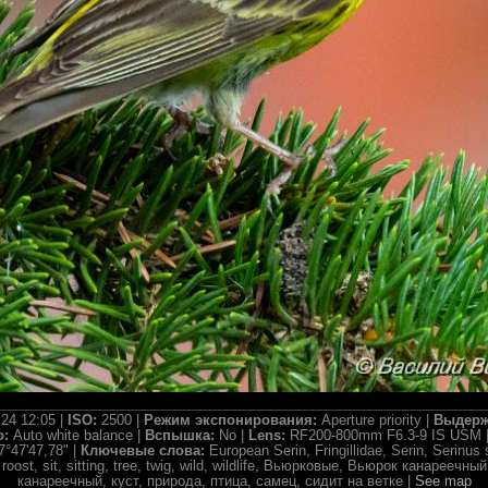
.24 12:05 |
ISO:
2500 |
Режим экспонирования:
Aperture priority |
Выдерж
о:
Auto white balance |
Вспышка:
No |
Lens:
RF200-800mm F6.3-9 IS USM 
7°47'47,78" |
Ключевые слова:
European Serin, Fringillidae, Serin, Serinus 
, roost, sit, sitting, tree, twig, wild, wildlife, Вьюрковые, Вьюрок канарееч
канареечный, куст, природа, птица, самец, сидит на ветке |
See map