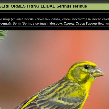
SERIFORMES FRINGILLIDAE Serinus serinus
 map (ссылка после ключевых слов), чтобы посмотреть место съё
чный. Serin (Serinus serinus). Moscow. Самец. Сквер Героев-Нефтя