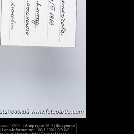
жка:
1/200s |
Апертура:
16.0 |
Фокусное
|
Lens-Information:
100/1 100/1 0/0 0/0 |