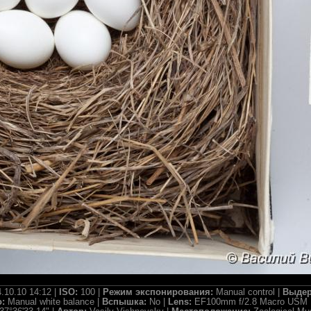
.10.10 14:12 |
ISO:
100 |
Режим экспонирования:
Manual control |
Выдер
о:
Manual white balance |
Вспышка:
No |
Lens:
EF100mm f/2.8 Macro USM 