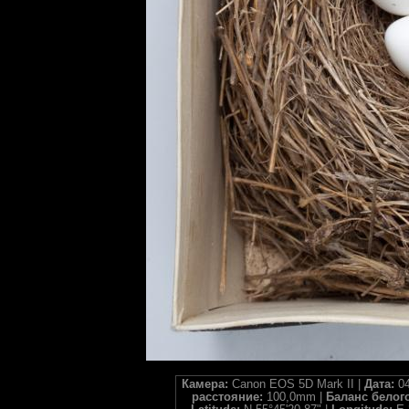
Камера:
Canon EOS 5D Mark II |
Дата:
04
расстояние:
100,0mm |
Баланс белог