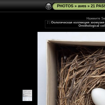
PHOTOS
»
aves
»
21 PAS
Нажмите See
2 |
Оологическая коллекция зоомузея М
Ornithological co