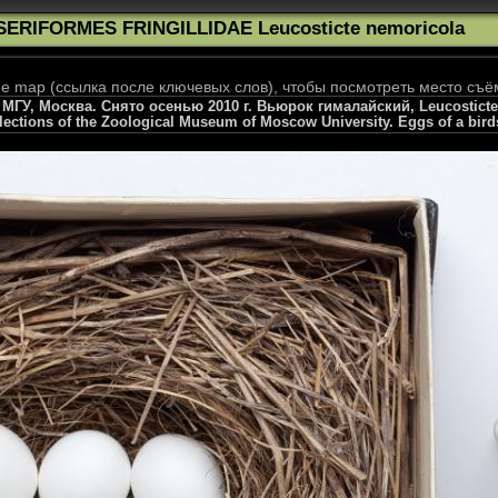
SERIFORMES FRINGILLIDAE Leucosticte nemoricola
 map (ссылка после ключевых слов), чтобы посмотреть место съё
ГУ, Москва. Снято осенью 2010 г. Вьюрок гималайский, Leucosticte 
llections of the Zoological Museum of Moscow University. Eggs of a bird