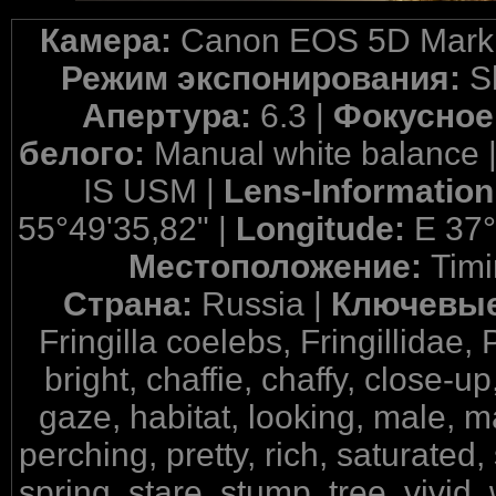
Камера:
Canon EOS 5D Mark 
Режим экспонирования:
S
Апертура:
6.3 |
Фокусное
белого:
Manual white balance 
IS USM |
Lens-Informatio
55°49'35,82" |
Longitude:
E 37°
Местоположение:
Timi
Страна:
Russia |
Ключевые
Fringilla coelebs, Fringillidae,
bright, chaffie, chaffy, close-u
gaze, habitat, looking, male, 
perching, pretty, rich, saturated,
spring, stare, stump, tree, vivid,