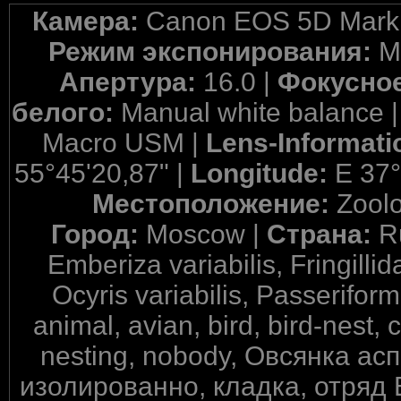
Камера:
Canon EOS 5D Mark 
Режим экспонирования:
M
Апертура:
16.0 |
Фокусное
белого:
Manual white balance 
Macro USM |
Lens-Informati
55°45'20,87" |
Longitude:
E 37°
Местоположение:
Zool
Город:
Moscow |
Страна:
R
Emberiza variabilis, Fringilli
Ocyris variabilis, Passerifo
animal, avian, bird, bird-nest, 
nesting, nobody, Овсянка ас
изолированно, кладка, отряд