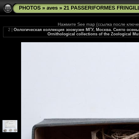
PHOTOS
»
aves
»
21 PASSERIFORMES FRINGILLI
Нажмите See map (ссылка после ключев
2 |
Оологическая коллекция зоомузея МГУ, Москва. Снято осенью 20
Ornithological collections of the Zoological M