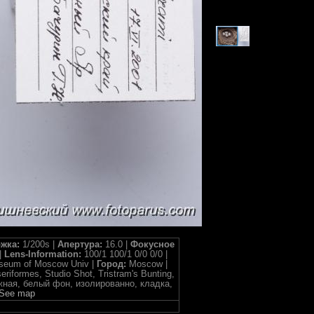
жка:
1/200s |
Апертура:
16.0 |
Фокусное
|
Lens-Information:
100/1 100/1 0/0 0/0 |
useum of Moscow Univ |
Город:
Moscow |
seriformes, Studio Shot, Tristram's Bunting,
 таежная, белый фон, изолированно, кладка,
See map