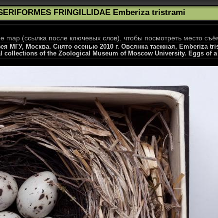
SERIFORMES FRINGILLIDAE Emberiza tristrami
 map (ссылка после ключевых слов), чтобы посмотреть место съё
 МГУ, Москва. Снято осенью 2010 г. Овсянка таежная, Emberiza tristra
l collections of the Zoological Museum of Moscow University. Eggs of a 