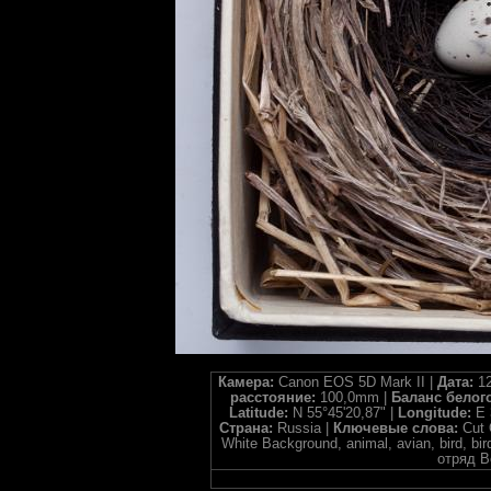
Камера:
Canon EOS 5D Mark II |
Дата:
12
расстояние:
100,0mm |
Баланс белог
Latitude:
N 55°45'20,87" |
Longitude:
E 
Страна:
Russia |
Ключевые слова:
Cut 
White Background, animal, avian, bird, bi
отряд В