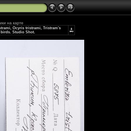
мки на карте
mi, Ocyris tristrami, Tristram's
birds. Studio Shot.