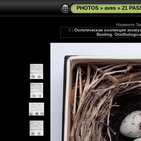
PHOTOS
»
aves
»
21 PAS
Нажмите See
5 |
Оологическая коллекция зоомузея
Bunting. Ornithologica