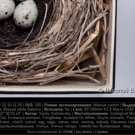
.10.10 11:26 |
ISO:
100 |
Режим экспонирования:
Manual control |
Выдер
о:
Manual white balance |
Вспышка:
No |
Lens:
EF100mm f/2.8 Macro USM 
37°36'33,14" |
Автор:
Vasily Vishnevsky |
Местоположение:
Zoological M
Out, Emberiza tristrami, Fringillidae, Isolated On White, Ocyris tristrami, Pas
rd-nest, clutch, cutout, egg, eggs, nature, nest, nesting, nobody, Овсянка
оробьинообразные, птичье, птичье гнездо, семейство Вьюрковые, яйцо |
Всего изображений:
6
|
HOME
|
buy photos
|
Справка