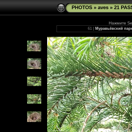
PHOTOS
»
aves
»
21 PAS
Нажмите See
61 |
Муравьёвский парк