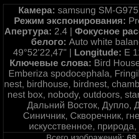
Камера:
samsung SM-G975
Режим экспонирования:
Pr
Апертура:
2.4 |
Фокусное рас
белого:
Auto white balan
49°52'22,47" |
Longitude:
E 1
Ключевые слова:
Bird House
Emberiza spodocephala, Fringill
nest, birdhouse, birdnest, chambe
nest box, nobody, outdoors, sta
Дальний Восток, Дупло, 
Синичник, Скворечник, гне
искусственное, природа, 
Всего изображений:
68