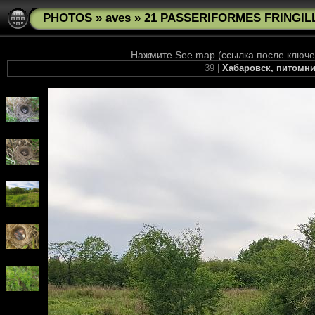
PHOTOS
»
aves
»
21 PASSERIFORMES FRINGILL
Нажмите See map (ссылка после ключев
39 |
Хабаровск, питомни