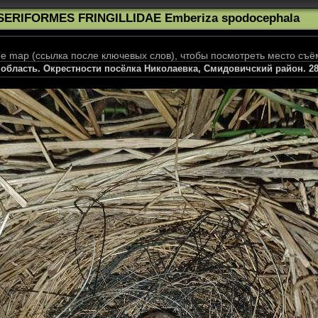
SERIFORMES FRINGILLIDAE Emberiza spodocephala
 map (ссылка после ключевых слов), чтобы посмотреть место съё
бласть. Окрестности посёлка Николаевка, Смидовичский район. 28 м