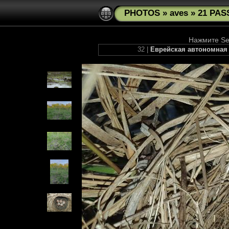
PHOTOS
»
aves
»
21 PAS
Нажмите See
32 |
Еврейская автономная о