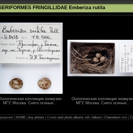
SERIFORMES FRINGILLIDAE Emberiza rutila
Оологическая коллекция зоомузея
Оологическая коллекция зоомузе
МГУ, Москва. Снято осенью...
МГУ, Москва. Снято осенью...
ражения |
HOME
|
buy photos
| Create
web photo albums
with
Jalbum
|
Chameleon
skin |
С