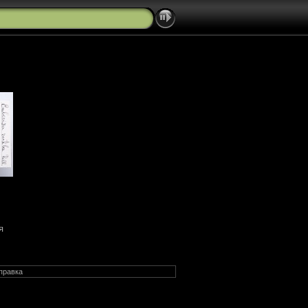
я
правка