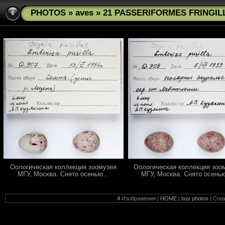
PHOTOS
»
aves
» 21 PASSERIFORMES FRINGILLI
Оологическая коллекция зоомузея
Оологическая коллекция зоо
МГУ, Москва. Снято осенью...
МГУ, Москва. Снято осенью
4
Изображения |
HOME
|
buy photos
| Cre