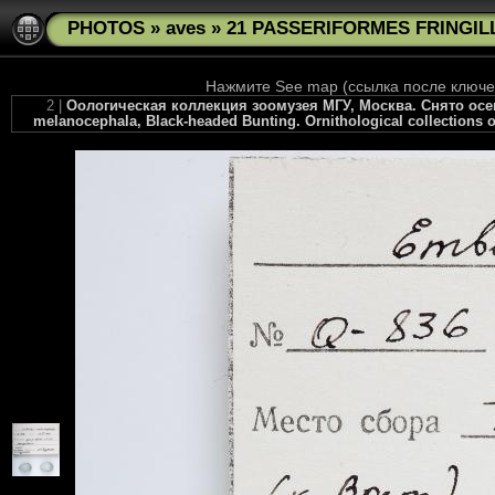
PHOTOS
»
aves
»
21 PASSERIFORMES FRINGILL
Нажмите See map (ссылка после ключев
2 |
Оологическая коллекция зоомузея МГУ, Москва. Снято осен
melanocephala, Black-headed Bunting. Ornithological collections o