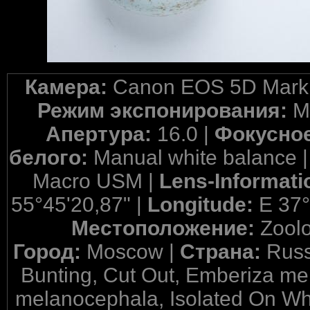
Камера:
Canon EOS 5D Mark 
Режим экспонирования:
M
Апертура:
16.0 |
Фокусное
белого:
Manual white balance 
Macro USM |
Lens-Informati
55°45'20,87" |
Longitude:
E 37°
Местоположение:
Zool
Город:
Moscow |
Страна:
Russ
Bunting, Cut Out, Emberiza mel
melanocephala, Isolated On Whi