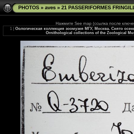
PHOTOS
»
aves
»
21 PASSERIFORMES FRINGILLI
Нажмите See map (ссылка после ключев
1 |
Оологическая коллекция зоомузея МГУ, Москва. Снято осенью
Ornithological collections of the Zoological M