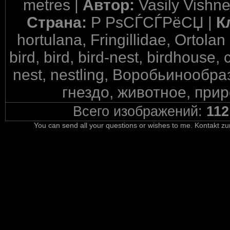
metres |
Автор:
Vasily Vishn
Страна:
Р РѕСЃСЃРёСЏ |
К
hortulana, Fringillidae, Ortola
bird, bird, bird-nest, birdhouse,
nest, nestling, Воробьинообр
гнездо, животное, прир
Всего изображений:
112
You can send all your questions or wishes to me. Kontakt zu