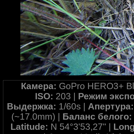
Камера:
GoPro HERO3+ Bla
ISO:
203 |
Режим эксп
Выдержка:
1/60s |
Апертура
(~17.0mm) |
Баланс белого
Latitude:
N 54°3'53,27" |
Long