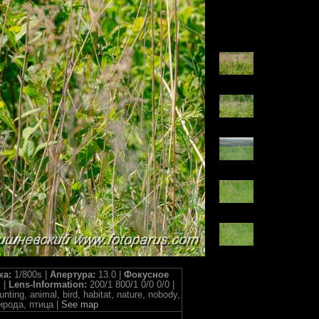
ка:
1/800s |
Апертура:
13.0 |
Фокусное
 |
Lens-Information:
200/1 800/1 0/0 0/0 |
nting, animal, bird, habitat, nature, nobody,
ирода, птица |
See map