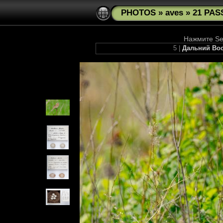
PHOTOS
»
aves
»
21 PAS
Нажмите See
5 |
Дальний Вос