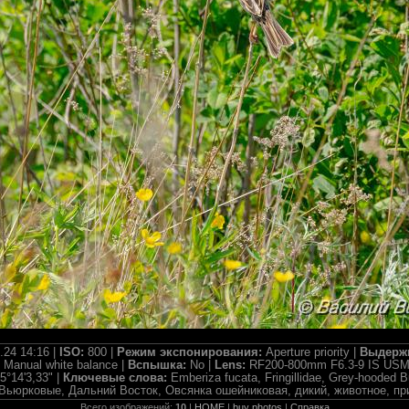
.24 14:16 |
ISO:
800 |
Режим экспонирования:
Aperture priority |
Выдерж
:
Manual white balance |
Вспышка:
No |
Lens:
RF200-800mm F6.3-9 IS USM
5°14'3,33" |
Ключевые слова:
Emberiza fucata, Fringillidae, Grey-hooded Bu
ife, Вьюрковые, Дальний Восток, Овсянка ошейниковая, дикий, животное, пр
Всего изображений:
10
|
HOME
|
buy photos
|
Справка