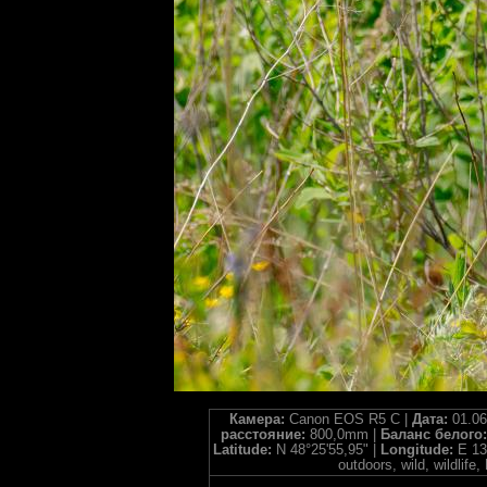
Камера:
Canon EOS R5 C |
Дата:
01.06
расстояние:
800,0mm |
Баланс белого
Latitude:
N 48°25'55,95" |
Longitude:
E 13
outdoors, wild, wildl