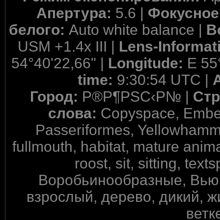
Апертура:
5.6 |
Фокусное
белого:
Auto white balance |
В
USM +1.4x III |
Lens-Informat
54°40'22,66" |
Longitude:
E 55
time:
9:30:54 UTC |
Город:
Р®Р¶РЅС‹Р№ |
Стр
слова:
Copyspace, Emberiz
Passeriformes, Yellowhammer
fullmouth, habitat, mature anim
roost, sit, sitting, text
Воробьинообразные, Вью
взрослый, дерево, дикий, ж
ветк