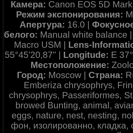
Камера:
Canon EOS 5D Mark 
Режим экспонирования:
M
Апертура:
16.0 |
Фокусное
белого:
Manual white balance 
Macro USM |
Lens-Informati
55°45'20,87" |
Longitude:
E 37°
Местоположение:
Zool
Город:
Moscow |
Страна:
R
Emberiza chrysophrys, Fring
chrysophrys, Passeriformes, S
browed Bunting, animal, avian,
eggs, nature, nest, nesting,
фон, изолированно, кладка,