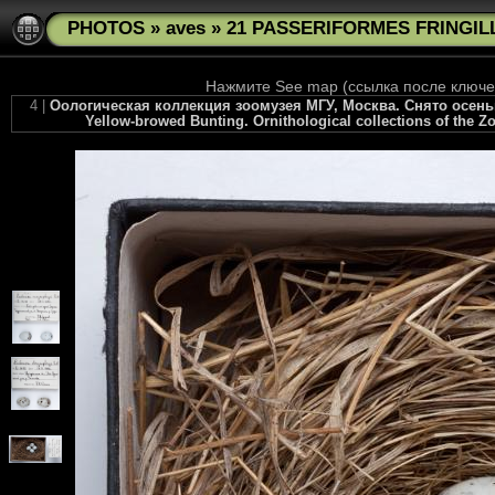
PHOTOS
»
aves
»
21 PASSERIFORMES FRINGILL
Нажмите See map (ссылка после ключев
4 |
Оологическая коллекция зоомузея МГУ, Москва. Снято осенью 
Yellow-browed Bunting. Ornithological collections of the Z