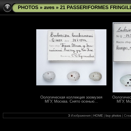
PHOTOS
»
aves
» 21 PASSERIFORMES FRINGILL
Оологическая коллекция зоомузея
Оологичес
МГУ, Москва. Снято осенью...
МГУ, Мо
3
Изображения |
HOME
|
buy photos
| Cre